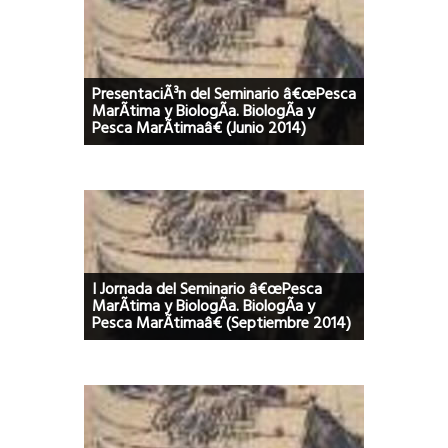
PresentaciÃ³n del Seminario â€œPesca
MarÃ­tima y BiologÃ­a. BiologÃ­a y
Pesca MarÃ­timaâ€ (Junio 2014)
I Jornada del Seminario â€œPesca
MarÃ­tima y BiologÃ­a. BiologÃ­a y
Pesca MarÃ­timaâ€ (Septiembre 2014)