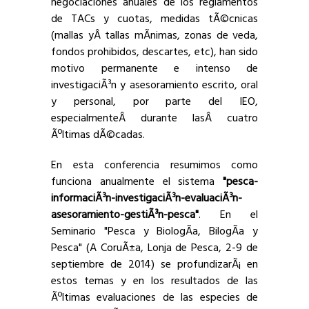
negociaciones anuales de los reglamentos
de TACs y cuotas, medidas tÃ©cnicas
(mallas yÂ tallas mÃ­nimas, zonas de veda,
fondos prohibidos, descartes, etc), han sido
motivo permanente e intenso de
investigaciÃ³n y asesoramiento escrito, oral
y personal, por parte del IEO,
especialmenteÂ durante lasÂ cuatro
Ãºltimas dÃ©cadas.
En esta conferencia resumimos como
funciona anualmente el sistema
"pesca-
informaciÃ³n-investigaciÃ³n-evaluaciÃ³n-
asesoramiento-gestiÃ³n-pesca"
. En el
Seminario "Pesca y BiologÃ­a, BilogÃ­a y
Pesca" (A CoruÃ±a, Lonja de Pesca, 2-9 de
septiembre de 2014) se profundizarÃ¡ en
estos temas y en los resultados de las
Ãºltimas evaluaciones de las especies de