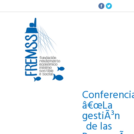
Conferenci
â€œLa
gestiÃ³n
de las