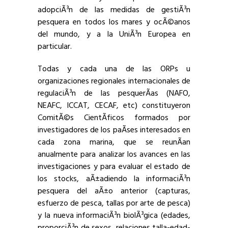
adopciÃ³n de las medidas de gestiÃ³n
pesquera en todos los mares y ocÃ©anos
del mundo, y a la UniÃ³n Europea en
particular.
Todas y cada una de las ORPs u
organizaciones regionales internacionales de
regulaciÃ³n de las pesquerÃ­as (NAFO,
NEAFC, ICCAT, CECAF, etc) constituyeron
ComitÃ©s CientÃ­ficos formados por
investigadores de los paÃ­ses interesados en
cada zona marina, que se reunÃ­an
anualmente para analizar los avances en las
investigaciones y para evaluar el estado de
los stocks, aÃ±adiendo la informaciÃ³n
pesquera del aÃ±o anterior (capturas,
esfuerzo de pesca, tallas por arte de pesca)
y la nueva informaciÃ³n biolÃ³gica (edades,
proporciÃ³n de sexos, relaciones talla-edad-