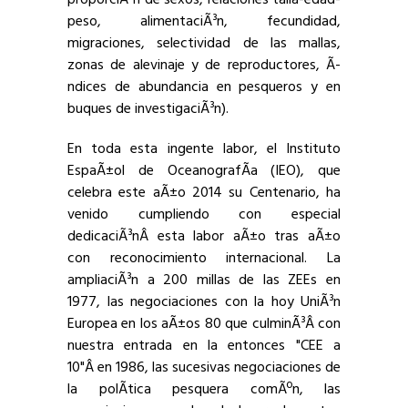
peso, alimentaciÃ³n, fecundidad,
migraciones, selectividad de las mallas,
zonas de alevinaje y de reproductores, Ã­
ndices de abundancia en pesqueros y en
buques de investigaciÃ³n).
En toda esta ingente labor, el Instituto
EspaÃ±ol de OceanografÃ­a (IEO), que
celebra este aÃ±o 2014 su Centenario, ha
venido cumpliendo con especial
dedicaciÃ³nÂ esta labor aÃ±o tras aÃ±o
con reconocimiento internacional. La
ampliaciÃ³n a 200 millas de las ZEEs en
1977, las negociaciones con la hoy UniÃ³n
Europea en los aÃ±os 80 que culminÃ³Â con
nuestra entrada en la entonces "CEE a
10"Â en 1986, las sucesivas negociaciones de
la polÃ­tica pesquera comÃºn, las