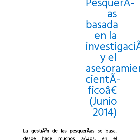
PesquerÃ­
as
basada
en la
investigaci
y el
asesoramie
cientÃ­
ficoâ€
(Junio
2014)
La gestiÃ³n de las pesquerÃ­as
se basa,
desde hace muchos aÃ±os, en el