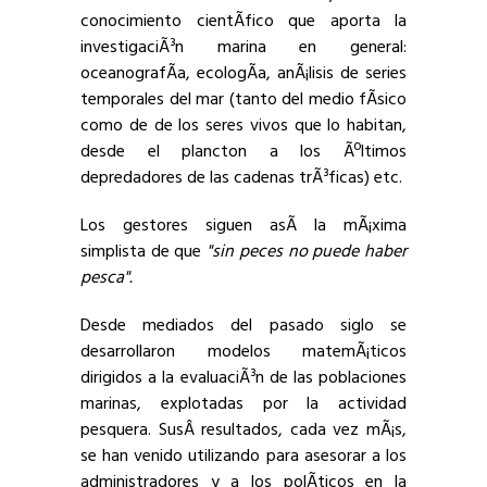
conocimiento cientÃ­fico que aporta la
investigaciÃ³n marina en general:
oceanografÃ­a, ecologÃ­a, anÃ¡lisis de series
temporales del mar (tanto del medio fÃ­sico
como de de los seres vivos que lo habitan,
desde el plancton a los Ãºltimos
depredadores de las cadenas trÃ³ficas) etc.
Los gestores siguen asÃ­ la mÃ¡xima
simplista de que
"sin peces no puede haber
pesca".
Desde mediados del pasado siglo se
desarrollaron modelos matemÃ¡ticos
dirigidos a la evaluaciÃ³n de las poblaciones
marinas, explotadas por la actividad
pesquera. SusÂ resultados, cada vez mÃ¡s,
se han venido utilizando para asesorar a los
administradores y a los polÃ­ticos en la